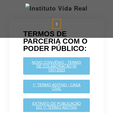
Instituto Vida Real
TERMOS DE
PARCERIA COM O
PODER PÚBLICO:
NOVO CONVÊNIO - TERMO
DE COLABORAÇÃO Nº
1001/2023
1° TERMO ADITIVO - CASA
CIVIL
EXTRATO DE PUBLICAÇÃO
DO 1º TERMO ADITIVO