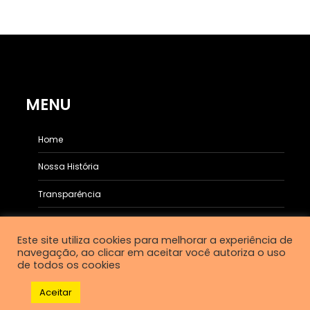
MENU
Home
Nossa História
Transparência
Galeria
Este site utiliza cookies para melhorar a experiência de
navegação, ao clicar em aceitar você autoriza o uso
de todos os cookies
Orgulhosamente desenvolvido por
WordPress
|
Aceitar
Tema: OliveWP
olivewp.org