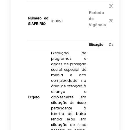
20/05/2016
Período
Número do
de
28/02/202
160091
SIAFE-RIO
Vigência
Situação
Convênio e
Execução de
programas e
ações de proteção
social especial de
média e alta
complexidade na
área de atenção à
criança e
Objeto
adolescente em
situação de risco,
pertencente à
família de baixa
renda e/ou em
situação de risco