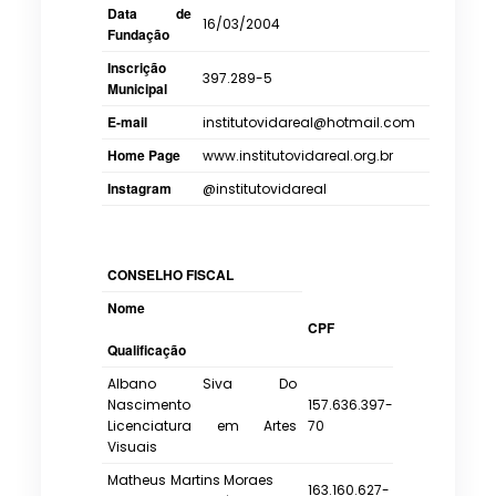
Data de
16/03/2004
Fundação
Inscrição
397.289-5
Municipal
E-mail
institutovidareal@hotmail.com
Home Page
www.institutovidareal.org.br
Instagram
@institutovidareal
CONSELHO FISCAL
Nome
CPF
Qualificação
Albano Siva Do
Nascimento
157.636.397-
Licenciatura em Artes
70
Visuais
Matheus Martins Moraes
163.160.627-