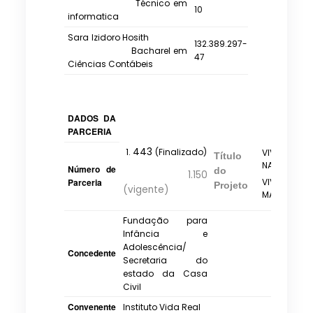
Técnico em
10
informatica
Sara Izidoro Hosith
132.389.297-
Bacharel em
47
Ciências Contábeis
DADOS DA
PARCERIA
443
(Finalizado)
VIVENDO E
Título
NA MARÉ
Número de
do
1.150
Parceria
VIVER E 
Projeto
(vigente)
MARÉ_1001
Fundação para
Infância e
Adolescência/
Concedente
Secretaria do
estado da Casa
Civil
Convenente
Instituto Vida Real