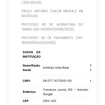
1.200.000,00;
PREÇO UNITÁRIO (VALOR MENSAL): R$:
50.000,00.
PROCESSO SEI DE ASSINATURA DO
TERMO (SEI-310005/001081/2023);
PROCESSO SEI DE PAGAMENTO (SEI-
150001/004041/2025);
DADOS DA
INSTITUIÇÃO
Represent
Nome/Razão
Instituto Vida Real
Legal
Social
CNPJ
CPF
08.077.747/0001-50
Travessa ururai, 100 – Honorio
Endereço
Gurgel
CEP
21511-420